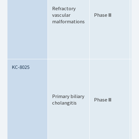
・
Refractory
t
vascular
Phase Ⅲ
malformations
d
c
tr
KC-8025
・I
C
T
In
Gi
Primary biliary
Phase Ⅲ
In
cholangitis
・
U
Li
・
EU