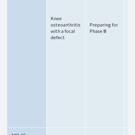
ti
・
De
Knee
osteoarthritis
Preparing for
by
with a focal
Phase Ⅲ
li
defect
T
Co
・J
de
an
sa
in
or
in