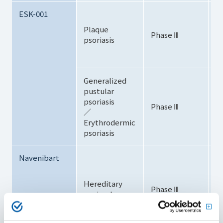
ESK-001
・I
Al
Plaque
Phase Ⅲ
・
psoriasis
Ph
J
Generalized
pustular
psoriasis
Phase Ⅲ
-
／
Erythrodermic
psoriasis
Navenibart
・I
As
T
Hereditary
Phase Ⅲ
In
angioedema
・
Ph
J