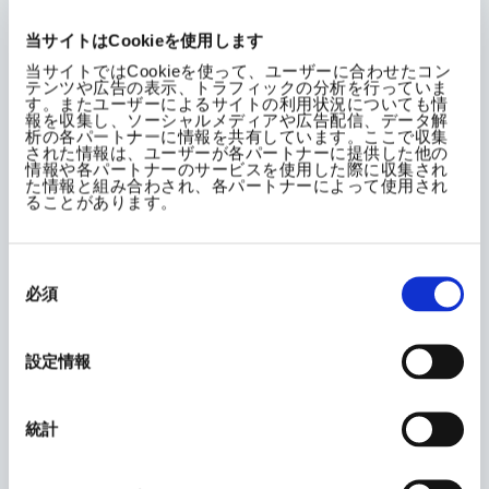
当サイトはCookieを使用します
KP-483
Solid tumors
I
(immuno-
Phase Ⅰ
d
当サイトではCookieを使って、ユーザーに合わせたコン
テンツや広告の表示、トラフィックの分析を行っていま
oncology)
p
す。またユーザーによるサイトの利用状況についても情
報を収集し、ソーシャルメディアや広告配信、データ解
析の各パートナーに情報を共有しています。ここで収集
KP-910
Peripheral
I
された情報は、ユーザーが各パートナーに提供した他の
情報や各パートナーのサービスを使用した際に収集され
neuropathic
Phase Ⅰ
d
た情報と組み合わされ、各パートナーによって使用され
pain
p
ることがあります。
KP-001(USA)
I
同
d
Refractory
意
p
必須
の
vascular
Phase Ⅲ
Cl
選
malformations
択
co
設定情報
T
Note:Kaken will advance KP-723, an oral STAT6 inhibitor, to
統計
the completion of PⅠ trials, which had entered into a license
agreement with J&J.
Note: Development of Tildacerfont, a treatment for congenital