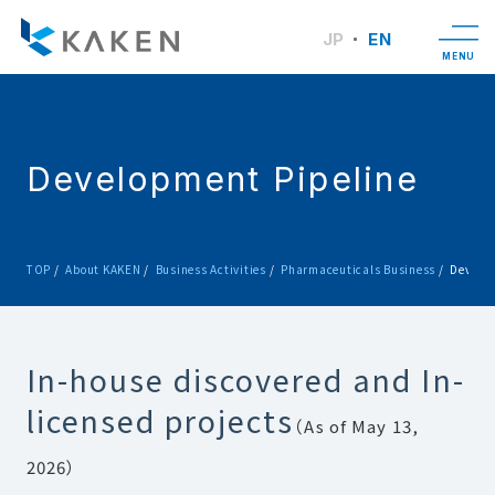
JP
EN
MENU
Development Pipeline
TOP
About KAKEN
Business Activities
Pharmaceuticals Business
Develop
In-house discovered and In-
licensed projects
（As of May 13,
2026）