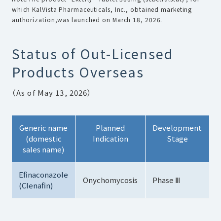
which KalVista Pharmaceuticals, Inc., obtained marketing
authorization,was launched on March 18, 2026.
Status of Out-Licensed
Products Overseas
（As of May 13, 2026）
Generic name
Planned
Development
(domestic
Indication
Stage
l
sales name)
Efinaconazole
Onychomycosis
Phase Ⅲ
A
(Clenafin)