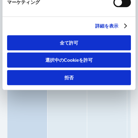
マーケティング
adrenal hyperplasia, has been discontinued.
Other
詳細を表示
（As of May 13, 2026）
全て許可
Development
Planned
Development
Code
Indication
Stage
選択中のCookieを許可
gMSC1
・A
拒否
sy
me
st
de
th
di
ar