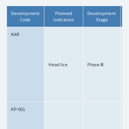
Development
Planned
Development
Code
Indication
Stage
KAR
・I
A
P
LL
Az
Head lice
Phase Ⅲ
P
・
th
・
to
PⅢ
KP-001
・
d
p