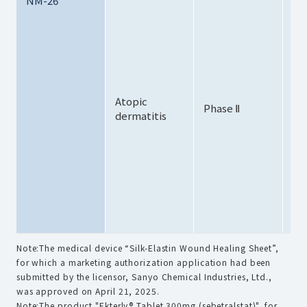
NM-26
・Cl
un
J&J
tr
・O
to
sa
Atopic
pa
Phase Ⅱ
dermatitis
ag
Ja
・・P
di
as
by
(D
20
Note:The medical device “Silk-Elastin Wound Healing Sheet”,
for which a marketing authorization application had been
submitted by the licensor, Sanyo Chemical Industries, Ltd.,
was approved on April 21, 2025.
Note:The product "Ekterly® Tablet 300mg (sebetralstat)", for