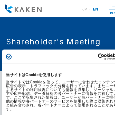
JP
EN
ME
Shareholder's Meeting
TOP
Investor Relations
Shareholder and Share Information
Shareholder's 
当サイトはCookieを使用します
当サイトではCookieを使って、ユーザーに合わせたコンテン
広告の表示、トラフィックの分析を行っています。またユー
よるサイトの利用状況についても情報を収集し、ソーシャル
アや広告配信、データ解析の各パートナーに情報を共有して
す。ここで収集された情報は、ユーザーが各パートナーに提
他の情報や各パートナーのサービスを使用した際に収集され
と組み合わされ、各パートナーによって使用されることがあ
す。