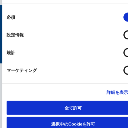
同
意
Site Map
Personal Information Protection Policy
必須
の
選
択
Terms of Use
Cookie Policy
Social Media Policy
設定情報
統計
© KAKEN PHARMACEUTICAL CO., LTD.
マーケティング
詳細を表
全て許可
選択中のCookieを許可