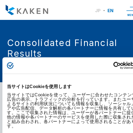
JP
EN
ME
Consolidated Financial
Results
TOP
Investor Relations
IR Library
Consolidated Financial Results
当サイトはCookieを使用します
当サイトではCookieを使って、ユーザーに合わせたコンテン
広告の表示、トラフィックの分析を行っています。またユー
よるサイトの利用状況についても情報を収集し、ソーシャル
アや広告配信、データ解析の各パートナーに情報を共有して
す。ここで収集された情報は、ユーザーが各パートナーに提
他の情報や各パートナーのサービスを使用した際に収集され
と組み合わされ、各パートナーによって使用されることがあ
す。