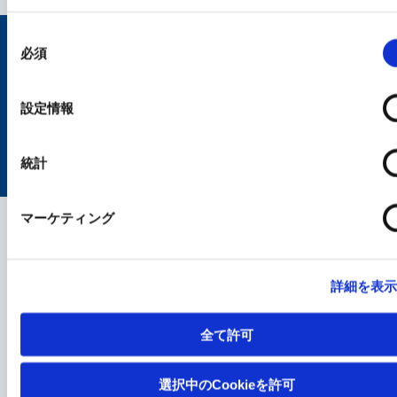
同
意
Site Map
Personal Information Protection Policy
必須
の
選
択
Terms of Use
Cookie Policy
Social Media Policy
設定情報
統計
© KAKEN PHARMACEUTICAL CO., LTD.
マーケティング
詳細を表
全て許可
選択中のCookieを許可