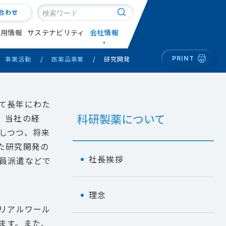
合わせ
採用情報
サステナビリティ
会社情報
事業活動
医薬品事業
研究開発
PRINT
て長年にわた
科研製薬について
、当社の経
しつつ、将来
た研究開発の
社長挨拶
員派遣などで
理念
リアルワール
ます。また、