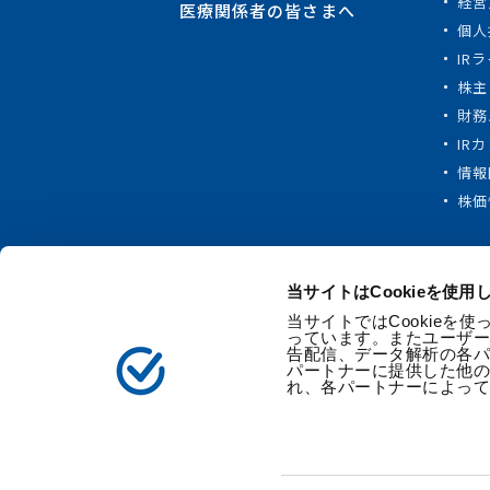
経営
医療関係者の皆さまへ
個人
IR
株主
財務
IR
情報
株価
当サイトはCookieを使用
当サイトではCookie
っています。またユーザ
告配信、データ解析の各
パートナーに提供した他
れ、各パートナーによっ
サイトマップ