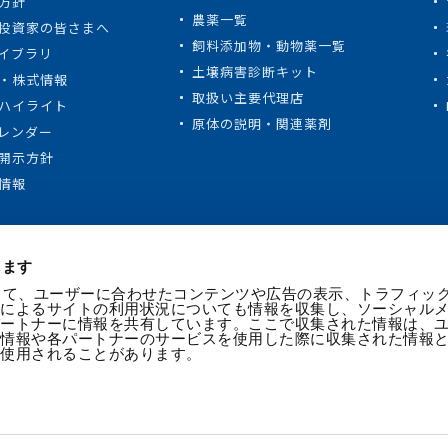
方針
農薬一覧
投資家の皆さまへ
飼料添加物・動物薬一覧
ライブラリ
土壌病害診断キット
・株式情報
取扱い主要代理店
ハイライト
原体の説明・関連薬剤
カレンダー
開示方針
情報
します
を使って、ユーザーに合わせたコンテンツや広告の表示、トラフィッ
ーによるサイトの利用状況についても情報を収集し、ソーシャル
パートナーに情報を共有しています。ここで収集された情報は、
の情報や各パートナーのサービスを使用した際に収集された情報
て使用されることがあります。
個人情報保護に関する取組み
ご利用条件
Cookieポリシー
ソーシ
© KAKEN PHARMACEUTICAL CO., LTD.