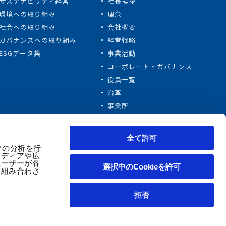
サステナビリティ経営
社長挨拶
環境への取り組み
理念
社会への取り組み
会社概要
ガバナンスへの取り組み
経営戦略
ESGデータ集
事業活動
コーポレート・ガバナンス
役員一覧
沿革
事業所
関連会社
動画ライブラリ
全て許可
クの分析を行
メディアや広
ユーザーが各
選択中のCookieを許可
と組み合わさ
ャルメディアポリシー
電子公告
拒否