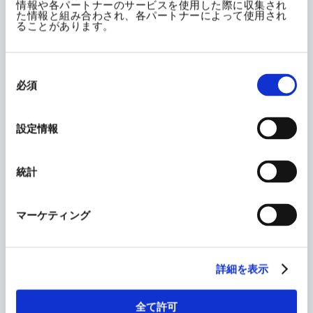
情報や各パートナーのサービスを使用した際に収集され
た情報と組み合わされ、各パートナーによって使用され
ることがあります。
医薬品事業
同
(臨床試験情報)
意
必須
の
選
択
ENTER
設定情報
統計
農薬・動物薬事業
マーケティング
ENTER
詳細を表示
不動産事業
全て許可