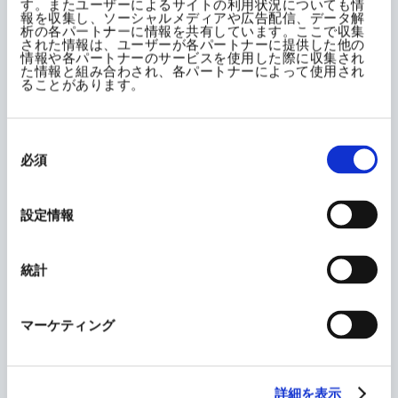
した。 その結果、製造・研究の拠点がある静岡県・京都府
す。またユーザーによるサイトの利用状況についても情
報を収集し、ソーシャルメディアや広告配信、データ解
のいずれも水ストレスが高い地域「Extremely high
析の各パートナーに情報を共有しています。ここで収集
された情報は、ユーザーが各パートナーに提供した他の
（>80%） 」ではないことを確認しました。
情報や各パートナーのサービスを使用した際に収集され
た情報と組み合わされ、各パートナーによって使用され
ることがあります。
＜WRI Aqueductによる評価＞
静岡県 ： （Water Stress）Medium-High（20-
同
意
40％）
必須
の
選
京都府 ： （Water Stress）Low-Medium（10-20%）
択
設定情報
当社の主要な事業所が位置する地域では、現時点で水不
足のリスクが高い地域に該当していません。しかし、水資源
統計
の重要性を踏まえ、各事業所では従業員への節水意識の
浸透や、上水・工業用水の効率的な利用に関する管理を強
マーケティング
化していきます。これらの取り組みにより、水の使用量を最
小限に抑えることに引き続き努めてまいります。
詳細を表示