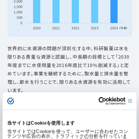
世界的に水資源の問題が深刻化する中、科研製薬は水を
限りある貴重な資源と認識し、中長期の目標として「2030
年度までに水使用量を2016年度比で10％削減する」と定
めています。事業を継続するために、取水量と排水量を管
理し、節水を行うことで、限りある水資源を有効に活用して
います。
また、WRI Aqueduct上の「Water Stress」が「
Extremely high（>80%）」と表示される地域を、「水資源
当サイトはCookieを使用します
の逼迫リスクが高いエリアである」と定義し評価を行いま
当サイトではCookieを使って、ユーザーに合わせたコン
テンツや広告の表示、トラフィックの分析を行っていま