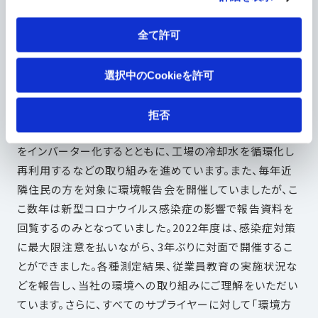
工場がある静岡事業所では、水脈に恵まれた大井川から
水資源の恩恵を受けています。しかし、今後気候変動や事
全て許可
業所周辺の環境変化などにより水資源が不足する可能性
も懸念されることから、 静岡事業所（Water Stress：
選択中のCookieを許可
Medium-High）においても、全社目標と同様の水準で水
使用量の削減に努めています。静岡事業所では、地下水の
拒否
汲み上げ量をきめ細かに調整できるよう汲み上げポンプ
をインバーター化するとともに、工場の冷却水を循環化し
再利用するなどの取り組みを進めています。また、毎年近
隣住民の方を対象に環境報告会を開催していましたが、こ
こ数年は新型コロナウイルス感染症の影響で報告資料を
回覧するのみとなっていました。2022年度は、感染症対策
に最大限注意を払いながら、3年ぶりに対面で開催するこ
とができました。各種測定結果、従業員教育の実施状況な
どを報告し、当社の環境への取り組みにご理解をいただい
ています。さらに、すべてのサプライヤーに対して「環境方