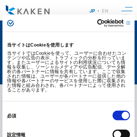
JP
EN
MENU
当サイトはCookieを使用します
ESGデータ集
当サイトではCookieを使って、ユーザーに合わせたコン
テンツや広告の表示、トラフィックの分析を行っていま
す。またユーザーによるサイトの利用状況についても情
報を収集し、ソーシャルメディアや広告配信、データ解
析の各パートナーに情報を共有しています。ここで収集
TOP
サステナビリティ
サステナビリティ経営
ESGデータ集
された情報は、ユーザーが各パートナーに提供した他の
情報や各パートナーのサービスを使用した際に収集され
た情報と組み合わされ、各パートナーによって使用され
ることがあります。
ESGに関連するデータを掲載しております。
同
意
必須
の
選
ESGデータ集 2022年度‐2024年度
択
設定情報