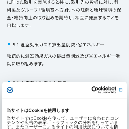
に則った取引を実施すると共に、取引先の皆様に対し、科
研製薬グループ「環境基本方針」への理解と地球環境の保
全・維持向上の取り組みを期待し、相互に発展することを
目指します。
5.1 温室効果ガスの排出量削減・省エネルギー
継続的に温室効果ガスの排出量削減及び省エネルギー活
動に取り組みます。
5.2 水資源の効率的な使用
事業活動での取水量と排水量を管理し、節水を行うこと
で、限りある水資源を有効に活用します。
当サイトはCookieを使用します
当サイトではCookieを使って、ユーザーに合わせたコン
5.3 排水の適正管理
テンツや広告の表示、トラフィックの分析を行っていま
す。またユーザーによるサイトの利用状況についても情