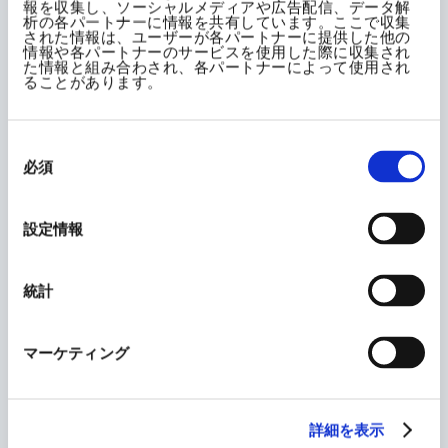
報を収集し、ソーシャルメディアや広告配信、データ解
排水は、事業所がある地方都市の基準などを遵守し、また
析の各パートナーに情報を共有しています。ここで収集
必要に応じて基準よりも厳しい自主規制基準を設定し、適
された情報は、ユーザーが各パートナーに提供した他の
情報や各パートナーのサービスを使用した際に収集され
正に管理します。
た情報と組み合わされ、各パートナーによって使用され
ることがあります。
5.4 資源の有効利用による廃棄物の削減
同
意
必須
循環型社会の構築のために、法規制を遵守し、資源の有効
の
選
利用により最終処分をする廃棄物をできるだけ少なくする
択
ために4R活動（Refuse、Reduce、Reuse、Recycle）を
設定情報
推進します。
統計
5.5 生物多様性への配慮
マーケティング
企業活動において、自然資本に与える影響をふまえ、生物
多様性の保全に配慮するよう努めます。
詳細を表示