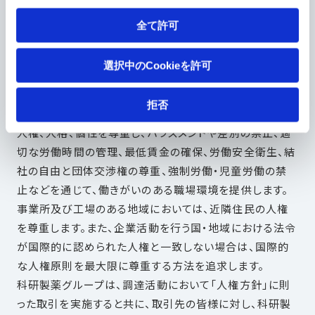
環境基本方針
全て許可
6.人権尊重
選択中のCookieを許可
科研製薬グループは、企業活動において人権尊重責任を
拒否
果たすため、人権に関する全ての法令を遵守し、従業員の
人権、人格、個性を尊重し、ハラスメントや差別の禁止、適
切な労働時間の管理、最低賃金の確保、労働安全衛生、結
社の自由と団体交渉権の尊重、強制労働・児童労働の禁
止などを通じて、働きがいのある職場環境を提供します。
事業所及び工場のある地域においては、近隣住民の人権
を尊重します。また、企業活動を行う国・地域における法令
が国際的に認められた人権と一致しない場合は、国際的
な人権原則を最大限に尊重する方法を追求します。
科研製薬グループは、調達活動において「人権方針」に則
った取引を実施すると共に、取引先の皆様に対し、科研製