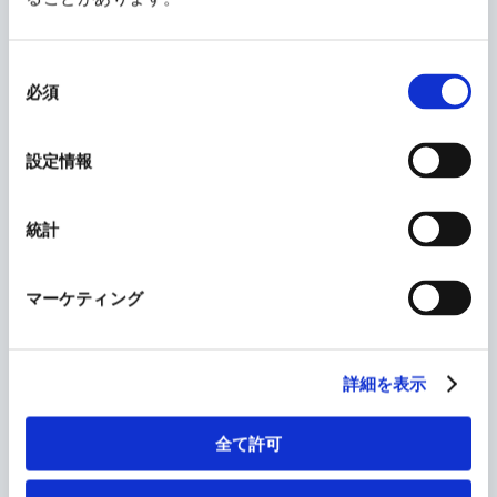
同
意
必須
の
選
択
設定情報
会社紹介動画（フルver.）
統計
マーケティング
詳細を表示
会社紹介動画（ショートver.）
全て許可