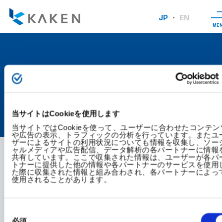
JP
EN
ME
有価証券報告書
当サイトはCookieを使用します
TOP
株主・投資家の皆さまへ
IRライブラリ
有価証券報告書
当サイトではCookieを使って、ユーザーに合わせたコンテン
や広告の表示、トラフィックの分析を行っています。またユ
ザーによるサイトの利用状況についても情報を収集し、ソー
ャルメディアや広告配信、データ解析の各パートナーに情報
共有しています。ここで収集された情報は、ユーザーが各パ
トナーに提供した他の情報や各パートナーのサービスを使用
た際に収集された情報と組み合わされ、各パートナーによっ
使用されることがあります。
同
意
必須