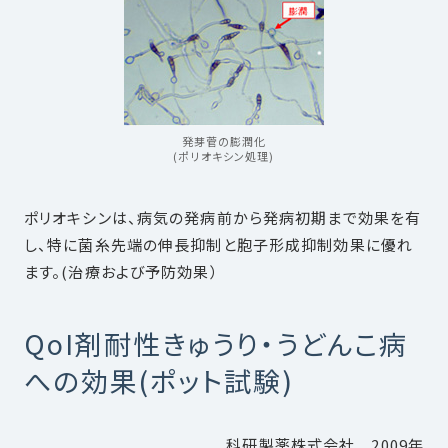
発芽菅の膨潤化
(ポリオキシン処理)
ポリオキシンは、病気の発病前から発病初期まで効果を有
し、特に菌糸先端の伸長抑制と胞子形成抑制効果に優れ
ます。(治療および予防効果）
QoI剤耐性きゅうり・うどんこ病
への効果(ポット試験)
科研製薬株式会社 2009年