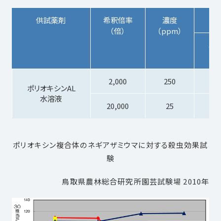
供試薬剤
希釈倍率
濃度
（倍）
（ppm）
ミ
ア
2,000
250
ポリオキシンAL
水溶液
20,000
25
ポリオキシン複合体のネギアザミウマに対する殺虫効果試
験
鳥取県農林総合研究所園芸試験場 2010年