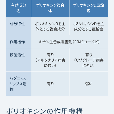
有効成分
ポリオキシン複合
ポリオキシンD亜鉛
名
体
塩
成分特性
ポリオキシンBを主
ポリオキシンDを主
体とする複合成分
成分とする亜鉛塩
作用機作
キチン生合成阻害剤（FRACコード19）
殺菌活性
有り
有り
（アルタナリア病害
（リゾクトニア病害
に強い）
に強い）
ハダニ・ス
リップス活
有り
弱い
性
ポリオキシンの作用機構