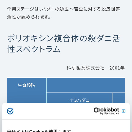
作用ステージは、ハダニの幼虫～若虫に対する脱皮阻害
活性が認められます。
ポリオキシン複合体の殺ダニ活
性スペクトラム
科研製薬株式会社 2001年
生育段階
ナミハダニ
(Tetranychus urticae)
(Te
幼虫～若虫
14.2ppm
当サイトはCookieを使用します