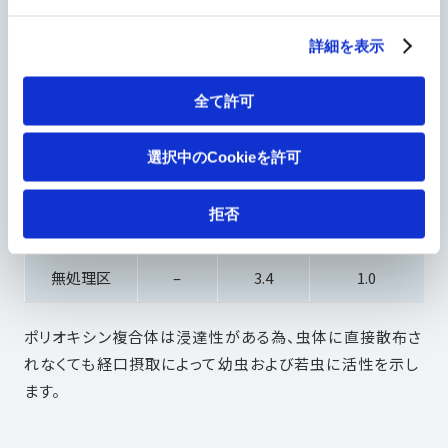
科研製薬株式会社 2007年
詳細を表示
供試薬剤
幼虫・若虫死虫率（％）
全て許可
濃度
葉表・葉
葉裏散布・葉
（ppm）
裏寄生
表寄生
選択中のCookieを許可
ポリオキシン
拒否
200
97.0
98.8
複合体
無処理区
–
3.4
1.0
ポリオキシン複合体は浸達性がある為、虫体に直接散布さ
れなくても経口摂取によって幼虫および若虫に活性を示し
ます。