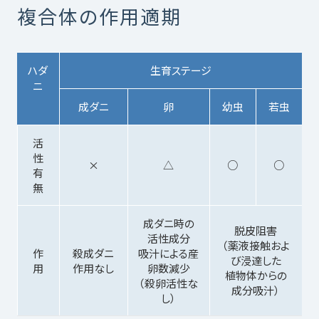
複合体の作用適期
ハダ
生育ステージ
ニ
成ダニ
卵
幼虫
若虫
活
性
×
△
○
○
有
無
成ダニ時の
脱皮阻害
活性成分
（薬液接触およ
作
殺成ダニ
吸汁による産
び浸達した
用
作用なし
卵数減少
植物体からの
（殺卵活性な
成分吸汁）
し）