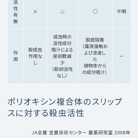
活
性
×
△
○
不明
有
無
成虫時の
脱皮阻害
活性成分
（薬液接触お
殺成虫
吸汁による
作
よび浸達し
作用な
産卵数減
－
用
た
し
少
植物体から
（殺卵活性
の成分吸汁）
なし）
ポリオキシン複合体のスリップ
スに対する殺虫活性
JA全農 営農技術センター 農薬研究室 2008年