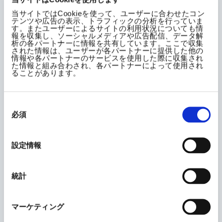
成虫
＞500ppm
当サイトではCookieを使って、ユーザーに合わせたコン
テンツや広告の表示、トラフィックの分析を行っていま
す。またユーザーによるサイトの利用状況についても情
卵
＞500ppm
報を収集し、ソーシャルメディアや広告配信、データ解
析の各パートナーに情報を共有しています。ここで収集
された情報は、ユーザーが各パートナーに提供した他の
情報や各パートナーのサービスを使用した際に収集され
ポリオキシン複合体のハダニ活性は、
Tetranychus
属に高
た情報と組み合わされ、各パートナーによって使用され
ることがあります。
い効果を示します。対して、
Panonychus
属には効果が劣
ります。サビダニ、ホコリダニは活性が低いため、期待でき
る効果は認められておりません。
同
意
必須
の
選
ポリオキシン複合体の殺ダニ活
択
設定情報
性
統計
ポリオキシン複合体の非散布葉面に寄生したナミハダニの
殺ダニ率(インゲン葉)
マーケティング