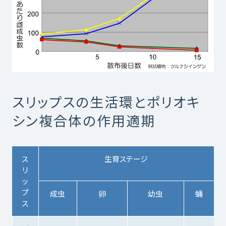
スリップスの生活環とポリオキ
シン複合体の作用適期
ス
生育ステージ
リ
ッ
プ
成虫
卵
幼虫
蛹
ス