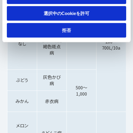
褐斑病
赤衣病
選択中のCookieを許可
1,000
拒否
黒斑病
うどんこ病
200～
なし
褐色斑点
700L/10a
病
灰色かび
ぶどう
病
500～
1,000
みかん
赤衣病
メロン
うどんこ病