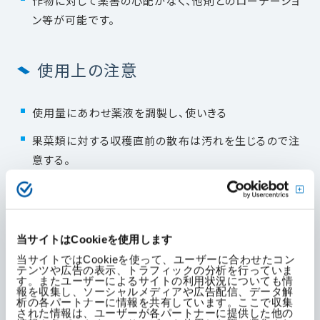
作物に対して薬害の心配がなく、他剤とのローテーショ
ン等が可能です。
使用上の注意
使用量にあわせ薬液を調製し、使いきる
果菜類に対する収穫直前の散布は汚れを生じるので注
意する。
ボルドー液等アルカリ性薬剤との混用はさける。
本剤は連続使用によって薬剤耐性菌が出現し、効果の
劣った事例があるので過度の連用をさけ、なるべく作用
当サイトはCookieを使用します
性の異なる薬剤と組み合わせて輪番で使用する。
当サイトではCookieを使って、ユーザーに合わせたコン
テンツや広告の表示、トラフィックの分析を行っていま
ぶどうに使用する場合、着色期の散布は果実の汚れを
す。またユーザーによるサイトの利用状況についても情
報を収集し、ソーシャルメディアや広告配信、データ解
生じるおそれがあるのでさける。
析の各パートナーに情報を共有しています。ここで収集
された情報は、ユーザーが各パートナーに提供した他の