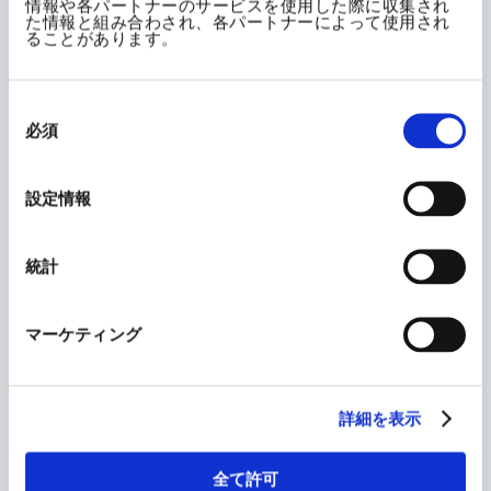
情報や各パートナーのサービスを使用した際に収集され
多発時のレタス菌核病には、効果が劣る場合があるの
た情報と組み合わされ、各パートナーによって使用され
ることがあります。
で、本病に効果の高い他剤との輪番で使用する。
ネギアザミウマに対しては、発生が多くなってからの使
同
用では効果が劣るので、発生状況をよく確認の上、使用
意
必須
の
すること。
選
択
設定情報
適用病害虫と使用方法
統計
作物名
適用病害
希釈倍数
使用液量
虫名
（倍）
マーケティング
詳細を表示
斑点落葉
病
全て許可
りんご
うどんこ病