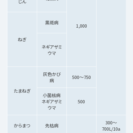
じん
黒斑病
1,000
ねぎ
ネギアザミ
ウマ
灰色かび
500～750
病
たまねぎ
小菌核病
ネギアザミ
500
ウマ
300～
からまつ
先枯病
700L/10a