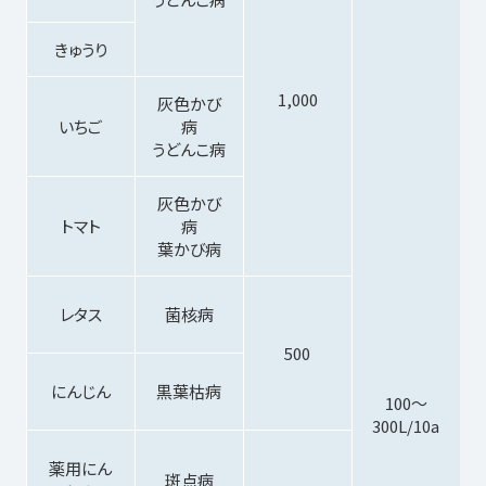
きゅうり
1,000
灰色かび
いちご
病
うどんこ病
灰色かび
トマト
病
葉かび病
レタス
菌核病
500
にんじん
黒葉枯病
100～
300L/10a
薬用にん
斑点病