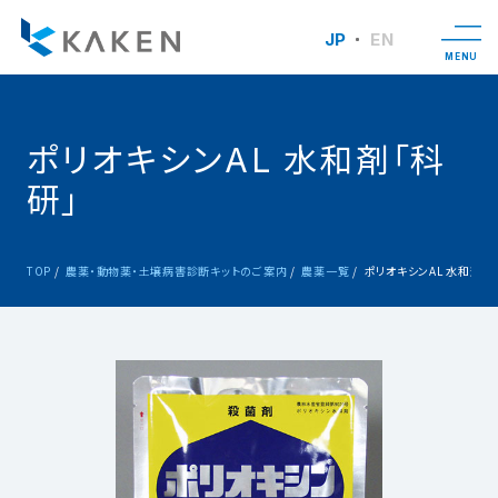
JP
EN
MENU
ポリオキシンAL 水和剤「科
研」
TOP
農薬・動物薬・土壌病害診断キットのご案内
農薬一覧
ポリオキシンAL 水和剤「