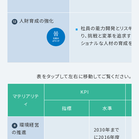
人財育成の強化
社員の能力開発とリスキリ
り、挑戦と変革を追求する
ショナルな人材の育成を推
表をタップして左右に移動してご覧ください。
KPI
マテリアリテ
ィ
指標
水準
20
環境経営
2030年まで
の推進
に2016年度