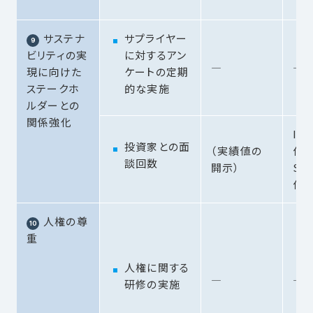
サステナ
サプライヤー
ビリティの実
に対するアン
―
―
現に向けた
ケートの定期
ステークホ
的な実施
ルダーとの
関係強化
IR
投資家との面
（実績値の
件
談回数
開示）
SR
件
人権の尊
重
人権に関する
―
―
研修の実施