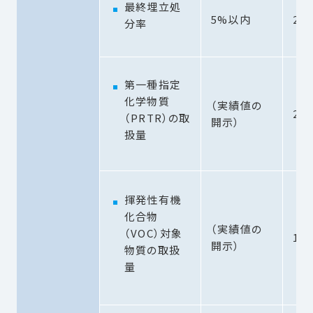
最終埋立処
5%以内
2.8
分率
第一種指定
化学物質
（実績値の
23.
（PRTR）の取
開示）
扱量
揮発性有機
化合物
（実績値の
（VOC）対象
139
開示）
物質の取扱
量