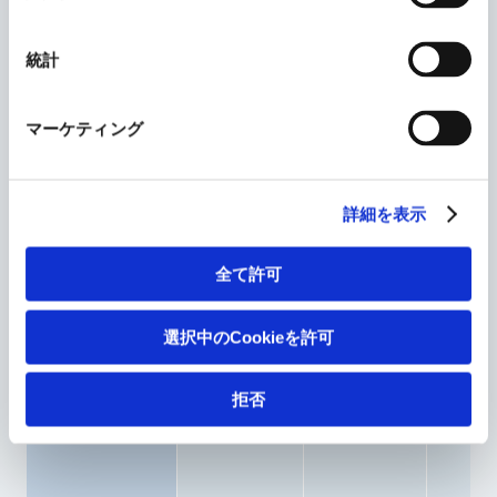
持続可能な
農業への貢献
統計
マーケティング
ポリオキ
シンの上
（実績値の
21カ
市国・地
開示）
域
詳細を表示
域数
全て許可
選択中のCookieを許可
拒否