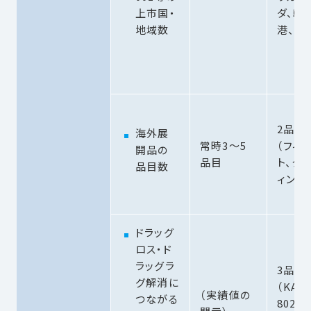
上市国・
ダ、韓
地域数
港、マ
2品目
海外展
常時3～5
（フィ
開品の
品目
ト、ク
品目数
ィン）
ドラッグ
ロス・ド
ラッグラ
3品目
グ解消に
（KAR
（実績値の
つながる
8025