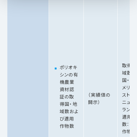
取得国
ポリオキ
域数：
シンの有
国・地
機農業
メリカ
資材認
（実績値の
ストラ
証の取
開示）
ニュー
得国・地
ランド
域数およ
適用作
び適用
数：の
作物数
作物