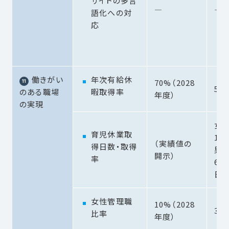
サイトの多言
―
―
語化への対
応
働きがい
年次有給休
70%（2028
55.
のある職場
暇取得率
年度）
の実現
女性
育児休業取
10
（実績値の
得日数・取得
男性
開示）
率
67.
日
女性管理職
10%（2028
3.8
比率
年度）