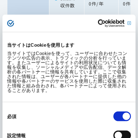
0件/年
0件
収件数
医薬品情報
審査・監
の適切な提供
督委員
4回/年
4回
会の実
当サイトはCookieを使用します
施回数
当サイトではCookieを使って、ユーザーに合わせたコン
テンツや広告の表示、トラフィックの分析を行っていま
す。またユーザーによるサイトの利用状況についても情
情報提
報を収集し、ソーシャルメディアや広告配信、データ解
析の各パートナーに情報を共有しています。ここで収集
供活動
された情報は、ユーザーが各パートナーに提供した他の
情報や各パートナーのサービスを使用した際に収集され
に対する
皮膚科
た情報と組み合わされ、各パートナーによって使用され
医療関
ることがあります。
（実績値の
整形外
係者から
開示）
位
の評価
（※1）
同
（重点診
意
必須
の
療科）
選
択
設定情報