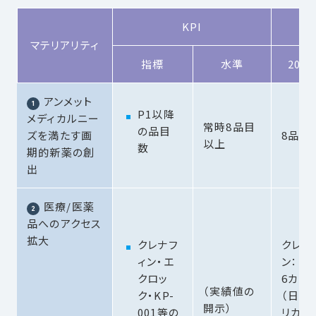
KPI
マテリアリティ
指標
水準
202
アンメット
P1以降
メディカルニー
常時8品目
の品目
ズを満たす画
8品目
以上
数
期的新薬の創
出
医療/医薬
品へのアクセス
拡大
クレナフ
クレナ
ィン・エ
ン：
クロッ
6カ国
（実績値の
ク・KP-
（日本
開示）
001等の
リカ、