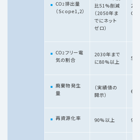
CO
排出量
2
比51%削減
21,
（Scope1,2）
（2050年ま
CO
でにネット
ゼロ）
CO
フリー電
2
2030年まで
5%
気の割合
に80%以上
廃棄物発生
（実績値の
661
量
開示）
再資源化率
90%以上
95.