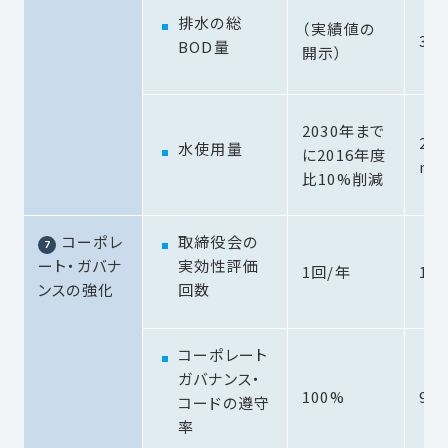
排水の総
（実績値の
3.5
BOD量
開示）
2030年まで
2,8
水使用量
に2016年度
3
m
比10%削減
コーポレ
取締役会の
ート・ガバナ
実効性評価
1回/年
1回
ンスの強化
回数
コーポレート
ガバナンス・
100%
97.
コードの遵守
率