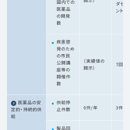
開示）
国内での
ダセル
医薬品
ント）
の開発
数
疾患啓
発のため
の市民
（実績値の
公開講
7回
開示）
座等の
開催件
数
医薬品の安
供給停
0件/年
3件
定的・持続的供
止件数
給
製品回