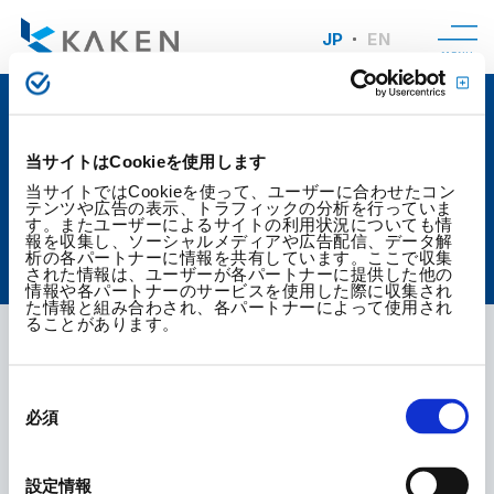
JP
EN
MENU
ここから先は外部サイトにな
当サイトはCookieを使用します
ります
当サイトではCookieを使って、ユーザーに合わせたコン
テンツや広告の表示、トラフィックの分析を行っていま
す。またユーザーによるサイトの利用状況についても情
報を収集し、ソーシャルメディアや広告配信、データ解
析の各パートナーに情報を共有しています。ここで収集
TOP
ここから先は外部サイトになります
された情報は、ユーザーが各パートナーに提供した他の
情報や各パートナーのサービスを使用した際に収集され
た情報と組み合わされ、各パートナーによって使用され
ることがあります。
ここから先は外部サイトになります。
同
意
必須
の
選
択
Google Analyticsのサイト
設定情報