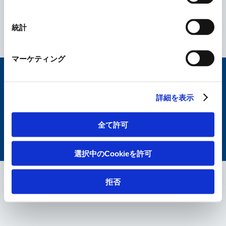
統計
マーケティング
サイトマップ
個人情報保護に関する取組み
ご利用条件
詳細を表示
Cookieポリシー
ソーシャルメディアポリシー
電子公告
全て許可
© KAKEN PHARMACEUTICAL CO., LTD.
選択中のCookieを許可
拒否