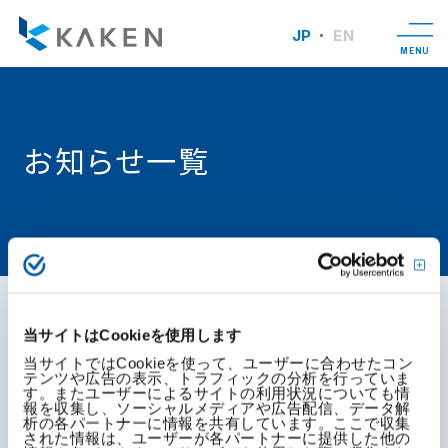
JP
EN
MENU
お知らせ一覧
TOP
お知らせ一覧
当サイトはCookieを使用します
2025年12月26日にお知らせしました株式会社シーエーシ
ー社（以下、シーエーシー社）が提供する寄附金Web申請
当サイトではCookieを使って、ユーザーに合わせたコン
テンツや広告の表示、トラフィックの分析を行っていま
クラウドサービス「Academic Support Navi」（以下、当
す。またユーザーによるサイトの利用状況についても情
報を収集し、ソーシャルメディアや広告配信、データ解
該サービス）のシステム障害につきまして、シーエーシー社
析の各パートナーに情報を共有しています。ここで収集
された情報は、ユーザーが各パートナーに提供した他の
より、改めて現時点の状況について報告がありました。