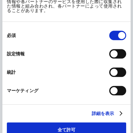
情報や各パートナーのサービスを使用した際に収集され
た情報と組み合わされ、各パートナーによって使用され
ることがあります。
詳細につきましては、以下のシーエーシー社のお知らせを
ご確認ください。
同
「Academic Support Navi」への不正アクセスに関する
意
必須
の
調査状況のご報告（第3報）
選
択
https://www.cac.co.jp/news/topics_260212/
設定情報
※ 当社とシーエーシー社では、当該サービスのシステム障
害に関するお知らせの回数が異なりますので、ご了承くだ
さい。
統計
なお、シーエーシー社より新たな情報提供があり次第、弊
マーケティング
社からも随時お知らせいたします。
ご利用の皆様には、多大なご不便・ご迷惑をおかけいたし
ますが、何卒ご理解賜りますよう改めてお願い申し上げま
詳細を表示
す。
全て許可